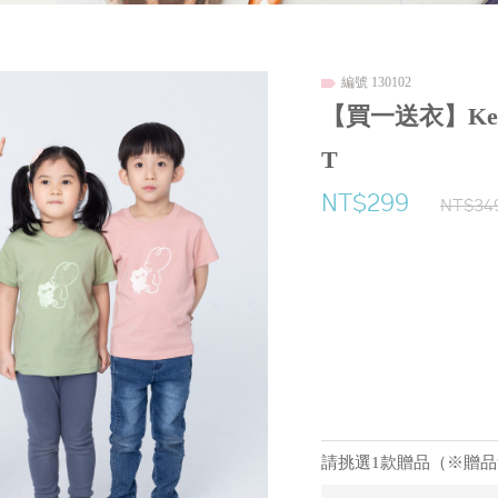
編號 130102
【買一送衣】Keep
T
NT$299
NT$34
請挑選1款贈品（※贈