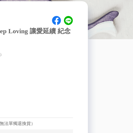
 Loving 讓愛延續 紀念
9
品無法單獨退換貨）