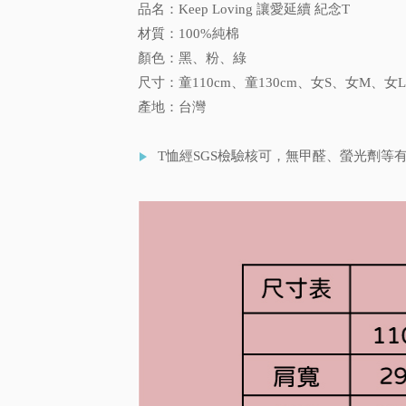
品名：Keep Loving 讓愛延續 紀念T
材質：100%純棉
顏色：黑、粉、綠
尺寸：童110cm、童130cm、女S、女M、女
產地：台灣
T恤經SGS檢驗核可，無甲醛、螢光劑等