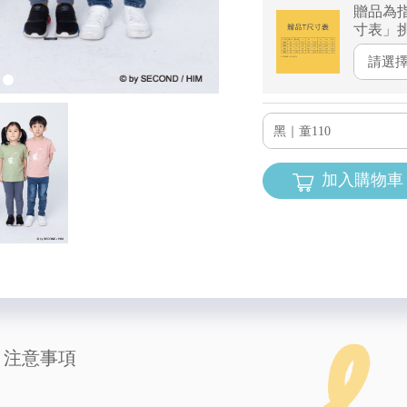
贈品為
寸表」
請選擇.
黑｜童110
加入購物車
注意事項