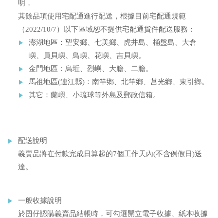
明，
其餘品項使用宅配通進行配送，根據目前宅配通規範
（2022/10/7）以下區域恕不提供宅配通貨件配送服務：
澎湖地區：望安鄉、七美鄉、虎井島、桶盤島、大倉
嶼、員貝嶼、鳥嶼、花嶼、吉貝嶼。
金門地區：烏坵、烈嶼、大膽、二膽。
馬祖地區(連江縣)：南竿鄉、北竿鄉、莒光鄉、東引鄉。
其它：蘭嶼、小琉球等外島及郵政信箱。
配送說明
義賣品將在
付款完成日
算起的7個工作天內(不含例假日)送
達。
一般收據說明
於囝仔認購義賣品結帳時，可勾選開立電子收據、紙本收據