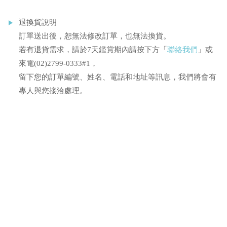
退換貨說明
訂單送出後，恕無法修改訂單，也無法換貨。
若有退貨需求，請於7天鑑賞期內請按下方「
聯絡我們
」或
來電(02)2799-0333#1，
留下您的訂單編號、姓名、電話和地址等訊息，我們將會有
專人與您接洽處理。
你可能也會喜歡