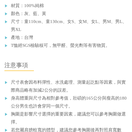
材質：100%純棉
顏色：灰、藍、黃
尺寸：童110cm、童130cm、女S、女M、女L、男M、男L、
男XL
產地：台灣
T恤經
SGS
檢驗核可，無甲醛、螢光劑等有害物質。
注意事項
尺寸表會因布料彈性、水洗處理、測量起訖點等因素，與實
際商品略有加減2公分的誤差。
身高體重與尺寸為相對參考值，壯碩的165公分與瘦高的180
公分男生也許會穿同一個尺寸。
胸圍是影響尺寸選擇的重要因素，建議您可以參考胸圍做選
擇。
若您屬肩膀較寬的體型，建議您參考胸圍後再對照肩寬數