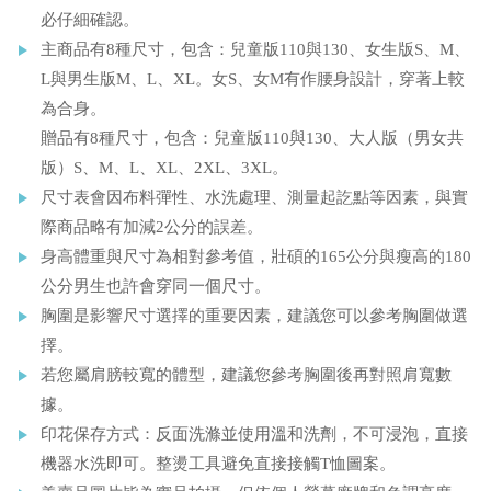
必仔細確認。
主商品有8種尺寸，包含：兒童版110與130、女生版S、M、
L與男生版M、L、XL。女S、女M有作腰身設計，穿著上較
為合身。
贈品有8種尺寸，包含：兒童版110與130、大人版（男女共
版）S、M、L、XL、2XL、3XL。
尺寸表會因布料彈性、水洗處理、測量起訖點等因素，與實
際商品略有加減2公分的誤差。
身高體重與尺寸為相對參考值，壯碩的165公分與瘦高的180
公分男生也許會穿同一個尺寸。
胸圍是影響尺寸選擇的重要因素，建議您可以參考胸圍做選
擇。
若您屬肩膀較寬的體型，建議您參考胸圍後再對照肩寬數
據。
印花保存方式：反面洗滌並使用溫和洗劑，不可浸泡，直接
機器水洗即可。整燙工具避免直接接觸T恤圖案。