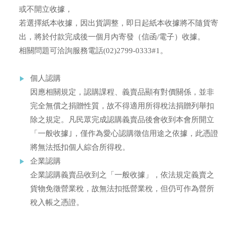
或不開立收據，
若選擇紙本收據，因出貨調整，即日起紙本收據將不隨貨寄
出，將於付款完成後一個月內寄發（信函/電子）收據。
相關問題可洽詢服務電話(02)2799-0333#1。
個人認購
因應相關規定，認購課程、義賣品顯有對價關係，並非
完全無償之捐贈性質，故不得適用所得稅法捐贈列舉扣
除之規定。凡民眾完成認購義賣品後會收到本會所開立
「一般收據｣，僅作為愛心認購徵信用途之依據，此憑證
將無法抵扣個人綜合所得稅。
企業認購
企業認購義賣品收到之「一般收據」，依法規定義賣之
貨物免徵營業稅，故無法扣抵營業稅，但仍可作為營所
稅入帳之憑證。