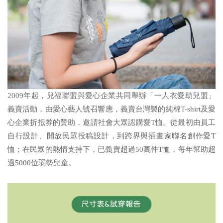
2009年起，兒福聯盟與愛心企業共同舉辦「一人衣愛助兒盟」
義賣活動，由愛心藝人號召響應，義賣台灣製的純棉T-shirt及愛
心企業折抵券的贊助，邀請社會大眾認購愛T恤。從最初由員工
自行設計、開放民眾投稿設計，到跨界與插畫家聯名創作愛T
恤；在民眾的熱情支持下，已義賣超過50萬件T恤，每年幫助超
過5000位弱勢兒童。