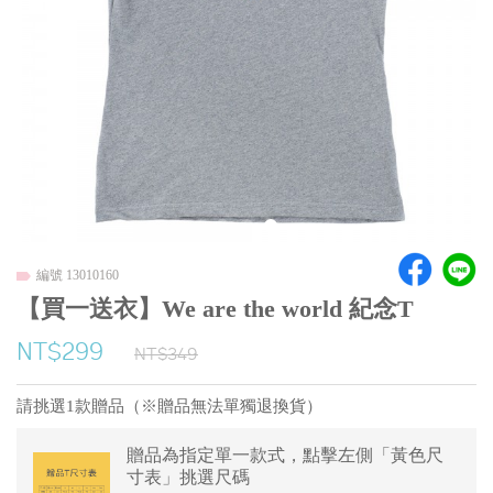
編號 13010160
【買一送衣】We are the world 紀念T
NT$299
NT$349
請挑選1款贈品（※贈品無法單獨退換貨）
贈品為指定單一款式，點擊左側「黃色尺
寸表」挑選尺碼