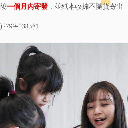
成後
一個月內寄發
，並紙本收據不隨貨寄出
99-0333#1