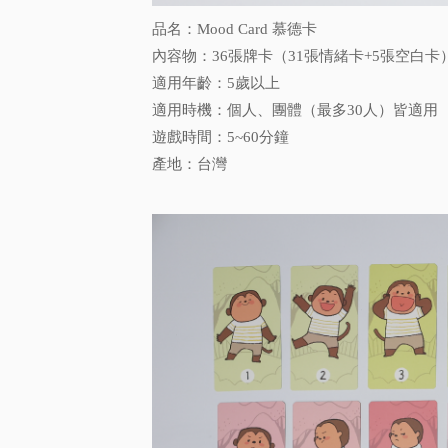
品名：Mood Card 慕德卡
內容物：36張牌卡（31張情緒卡+5張空白卡
適用年齡：5歲以上
適用時機：個人、團體（最多30人）皆適用
遊戲時間：5~60分鐘
產地：台灣