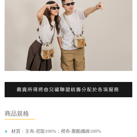
商品規格
材質：主布-尼龍100%；裡布-聚酯纖維100%