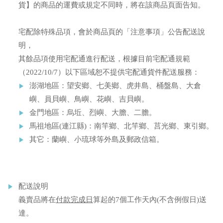
貨】的商品的運費或規定不同時，將在該商品頁面告知。
宅配除特殊品項，會於商品頁的「注意事項」公告配送說
明，
其餘品項使用宅配通進行配送，根據目前宅配通規範
（2022/10/7）以下區域恕不提供宅配通貨件配送服務：
澎湖地區：望安鄉、七美鄉、虎井島、桶盤島、大倉
嶼、員貝嶼、鳥嶼、花嶼、吉貝嶼。
金門地區：烏坵、烈嶼、大膽、二膽。
馬祖地區(連江縣)：南竿鄉、北竿鄉、莒光鄉、東引鄉。
其它：蘭嶼、小琉球等外島及郵政信箱。
配送說明
義賣品將在
付款完成日
算起的7個工作天內(不含例假日)送
達。