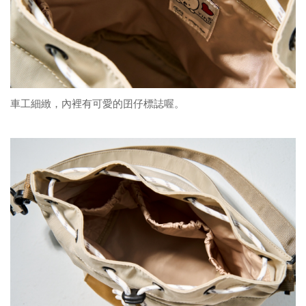
車工細緻，內裡有可愛的囝仔標誌喔。