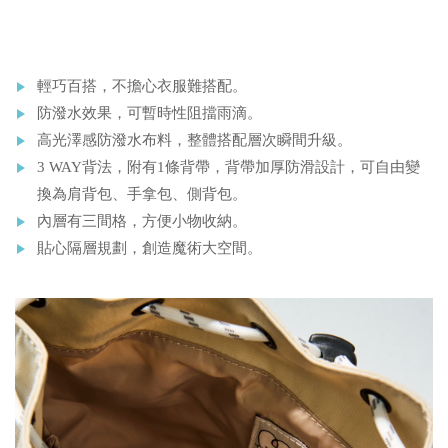
輕巧百搭，不擔心衣服難搭配。
防潑水效果，可暫時性阻擋雨滴。
高光澤感防潑水布料，整體搭配層次瞬間升級。
3 WAY背法，附有1條背帶，背帶加厚防滑設計，可自由變
換為肩背包、手拿包、側背包。
內層有三間格，方便小物收納。
貼心隔層規劃，創造魔術大空間。