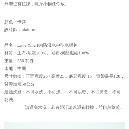
外層也有拉鍊，隨身小物任你放。
顏色：卡其
設計師：
plain-me
品名：Love Yina PM防潑水中型水桶包
材質：主布
-尼龍
100%
、裡布
-
聚酯纖維
100%
重量：250 功課
產地：中國
尺寸數據：正面寬度25 / 高度25，底部寬度 15，背帶最長120，
背帶最短68公分
建議洗滌：不可水洗、不可漂白、不可烘乾、不可熨燙、不可
乾洗。
請避免水洗，若有髒汙請以濕布輕擦，並自然陰乾。