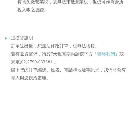
貨物免徵營業稅，故無法扣抵營業稅，但仍可作為營所
稅入帳之憑證。
退換貨說明
訂單送出後，恕無法修改訂單，也無法換貨。
若有退貨需求，請於7天鑑賞期內請按下方「
聯絡我們
」或
來電(02)2799-0333#1，
留下您的訂單編號、姓名、電話和地址等訊息，我們將會有
專人與您接洽處理。
你可能也會喜歡