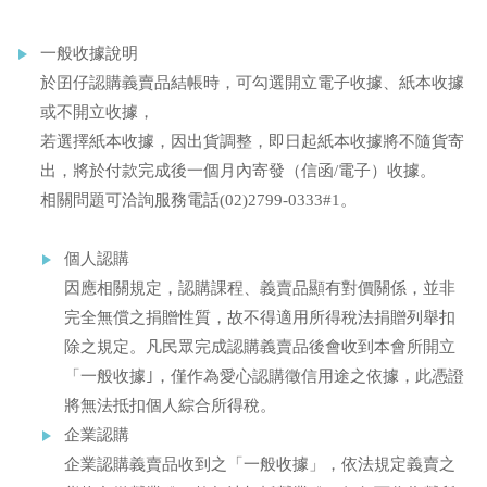
一般收據說明
於囝仔認購義賣品結帳時，可勾選開立電子收據、紙本收據
或不開立收據，
若選擇紙本收據，因出貨調整，即日起紙本收據將不隨貨寄
出，將於付款完成後一個月內寄發（信函/電子）收據。
相關問題可洽詢服務電話(02)2799-0333#1。
個人認購
因應相關規定，認購課程、義賣品顯有對價關係，並非
完全無償之捐贈性質，故不得適用所得稅法捐贈列舉扣
除之規定。凡民眾完成認購義賣品後會收到本會所開立
「一般收據｣，僅作為愛心認購徵信用途之依據，此憑證
將無法抵扣個人綜合所得稅。
企業認購
企業認購義賣品收到之「一般收據」，依法規定義賣之