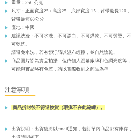
重量：250 公克
尺寸：正面寬度25 / 高度25，底部寬度 15，背帶最長120，
背帶最短68公分
產地：中國
建議洗滌：不可水洗、不可漂白、不可烘乾、不可熨燙、不
可乾洗。
請避免水洗，若有髒汙請以濕布輕擦，並自然陰乾。
商品圖片皆為實品拍攝，但依個人螢幕廠牌和色調亮度等，
可能與實品略有色差，請以實際收到之商品為準。
注意事項
商品拆封後不得退換貨（瑕疵不在此範疇）。
---
出貨說明：出貨後將以email通知，若訂單內商品都有庫存，
出貨時間如下