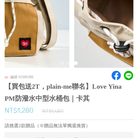
編號 01066388
【買包送2T，plain-me聯名】Love Yina
PM防潑水中型水桶包｜卡其
NT$1,280
NT$1,480
請挑選2款贈品（※贈品無法單獨退換貨）