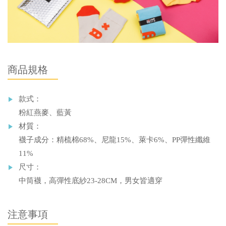
商品規格
款式：
粉紅燕麥、藍黃
材質：
襪子成分：精梳棉68%、尼龍15%、萊卡6%、PP彈性纖維
11%
尺寸：
中筒襪，高彈性底紗23-28CM，男女皆適穿
注意事項