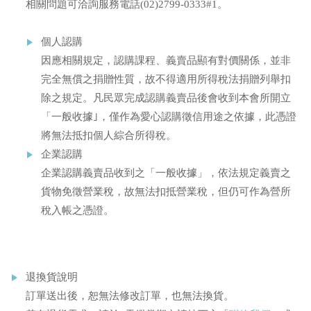
相關問題可洽詢服務電話(02)2799-0333#1。
個人認購
因應相關規定，認購課程、義賣品顯有對價關係，並非
完全無償之捐贈性質，故不得適用所得稅法捐贈列舉扣
除之規定。凡民眾完成認購義賣品後會收到本會所開立
「一般收據｣，僅作為愛心認購徵信用途之依據，此憑證
將無法抵扣個人綜合所得稅。
企業認購
企業認購義賣品收到之「一般收據」，依法規定義賣之
貨物免徵營業稅，故無法扣抵營業稅，但仍可作為營所
稅入帳之憑證。
退換貨說明
訂單送出後，恕無法修改訂單，也無法換貨。