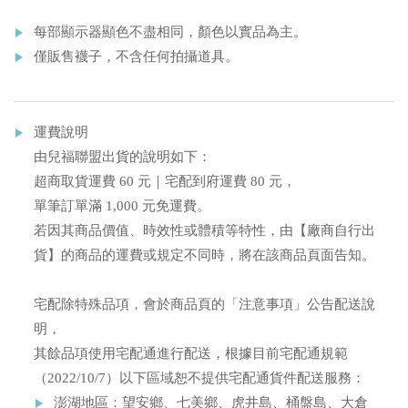
每部顯示器顯色不盡相同，顏色以實品為主。
僅販售襪子，不含任何拍攝道具。
運費說明
由兒福聯盟出貨的說明如下：
超商取貨運費 60 元｜宅配到府運費 80 元，
單筆訂單滿 1,000 元免運費。
若因其商品價值、時效性或體積等特性，由【廠商自行出
貨】的商品的運費或規定不同時，將在該商品頁面告知。
宅配除特殊品項，會於商品頁的「注意事項」公告配送說
明，
其餘品項使用宅配通進行配送，根據目前宅配通規範
（2022/10/7）以下區域恕不提供宅配通貨件配送服務：
澎湖地區：望安鄉、七美鄉、虎井島、桶盤島、大倉