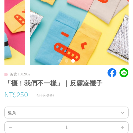
編號 1302032
「襪！我們不一樣」｜反霸凌襪子
NT$250
NT$399
藍黃