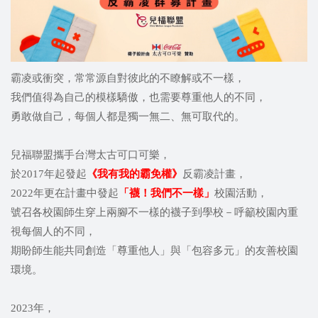
霸凌或衝突，常常源自對彼此的不瞭解或不一樣，
我們值得為自己的模樣驕傲，也需要尊重他人的不同，
勇敢做自己，每個人都是獨一無二、無可取代的。
兒福聯盟攜手台灣太古可口可樂，
於2017年起發起
《我有我的霸免權》
反霸凌計畫，
2022年更在計畫中發起
「襪！我們不一樣
」
校園活動，
號召各校園師生穿上兩腳不一樣的襪子到學校－呼籲校園內重
視每個人的不同，
期盼師生能共同創造「尊重他人」與「包容多元」的友善校園
環境。
2023年，