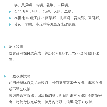
嶼、員貝嶼、鳥嶼、花嶼、吉貝嶼。
金門地區：烏坵、烈嶼、大膽、二膽。
馬祖地區(連江縣)：南竿鄉、北竿鄉、莒光鄉、東引鄉。
其它：蘭嶼、小琉球等外島及郵政信箱。
配送說明
義賣品將在
付款完成日
算起的7個工作天內(不含例假日)送
達。
一般收據說明
於囝仔認購義賣品結帳時，可勾選開立電子收據、紙本收據
或不開立收據，
若選擇紙本收據，因出貨調整，即日起紙本收據將不隨貨寄
出，將於付款完成後一個月內寄發（信函/電子）收據。