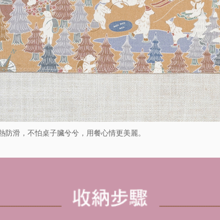
熱防滑，不怕桌子臟兮兮，用餐心情更美麗。