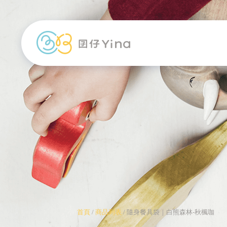
首頁
/
商品列表
/
隨身餐具袋｜白熊森林-秋楓咖