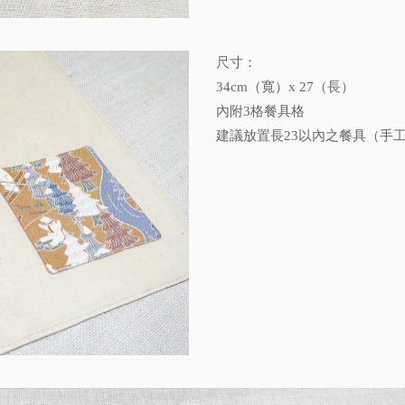
尺寸：
34cm（寬）x 27（長）
內附3格餐具格
建議放置長23以內之餐具（手