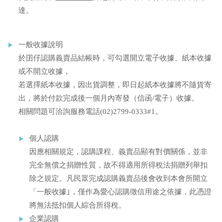
達。
一般收據說明
於囝仔認購義賣品結帳時，可勾選開立電子收據、紙本收據
或不開立收據，
若選擇紙本收據，因出貨調整，即日起紙本收據將不隨貨寄
出，將於付款完成後一個月內寄發（信函/電子）收據。
相關問題可洽詢服務電話(02)2799-0333#1。
個人認購
因應相關規定，認購課程、義賣品顯有對價關係，並非
完全無償之捐贈性質，故不得適用所得稅法捐贈列舉扣
除之規定。凡民眾完成認購義賣品後會收到本會所開立
「一般收據｣，僅作為愛心認購徵信用途之依據，此憑證
將無法抵扣個人綜合所得稅。
企業認購