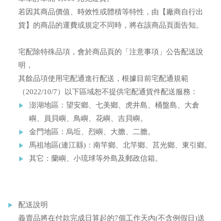
若因其商品價值、時效性或體積等特性，由【廠商自行出
貨】的商品的運費或規定不同時，將在該商品頁面告知。
宅配除特殊品項，會於商品頁的「注意事項」公告配送說
明，
其餘品項使用宅配通進行配送，根據目前宅配通規範
（2022/10/7）以下區域恕不提供宅配通貨件配送服務：
澎湖地區：望安鄉、七美鄉、虎井島、桶盤島、大倉
嶼、員貝嶼、鳥嶼、花嶼、吉貝嶼。
金門地區：烏坵、烈嶼、大膽、二膽。
馬祖地區(連江縣)：南竿鄉、北竿鄉、莒光鄉、東引鄉。
其它：蘭嶼、小琉球等外島及郵政信箱。
配送說明
義賣品將在
付款完成日
算起的7個工作天內(不含例假日)送