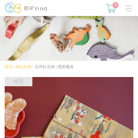
0
首頁
/
商品列表
/
吉祥紅包袋 | 飛黃騰達
售完