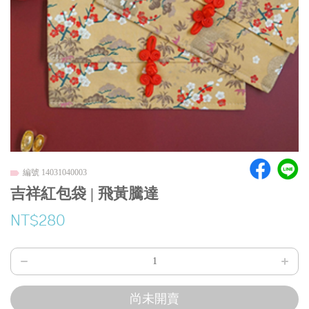
編號 14031040003
吉祥紅包袋 | 飛黃騰達
NT$280
尚未開賣