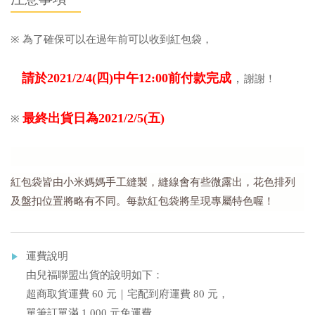
※
為了確保可以在過年前可以收到紅包袋，
請於2021/2/4(四)中午12:00前付款完成
，
謝謝！
最終出貨日為
2021/2/5(五
)
※
紅包袋皆由小米媽媽手工縫製，縫線會有些微露出，花色排列
及盤扣位置將略有不同。每款紅包袋將呈現專屬特色喔！
運費說明
由兒福聯盟出貨的說明如下：
超商取貨運費 60 元｜宅配到府運費 80 元，
單筆訂單滿 1,000 元免運費。