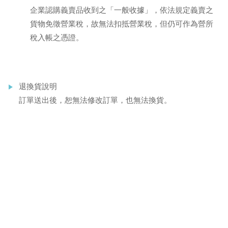
企業認購義賣品收到之「一般收據」，依法規定義賣之
貨物免徵營業稅，故無法扣抵營業稅，但仍可作為營所
稅入帳之憑證。
退換貨說明
訂單送出後，恕無法修改訂單，也無法換貨。
若有退貨需求，請於7天鑑賞期內請按下方「
聯絡我們
」或
來電(02)2799-0333#1，
留下您的訂單編號、姓名、電話和地址等訊息，我們將會有
專人與您接洽處理。