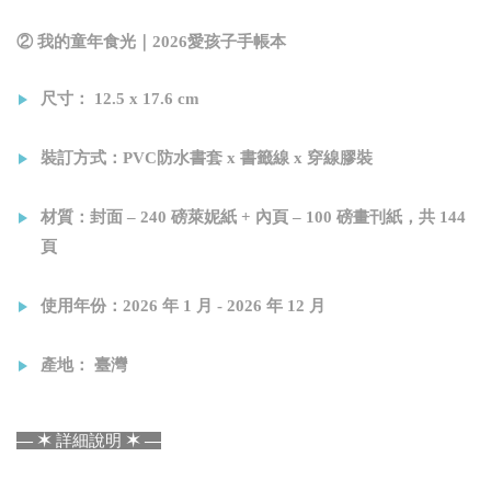
② 我的童年食光｜2026愛孩子手帳本
尺寸： 12.5 x 17.6 cm
裝訂方式：PVC防水書套 x 書籤線 x 穿線膠裝
材質：
封面 – 240 磅萊妮紙 +
內頁 – 100 磅畫刊紙，共 144
頁
使用年份：2026 年 1 月 - 2026 年 12 月
產地： 臺灣
—
✶
詳細說明
✶
—