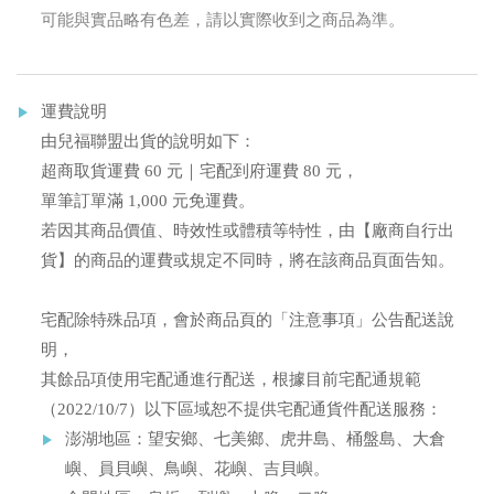
可能與實品略有色差，請以實際收到之商品為準。
運費說明
由兒福聯盟出貨的說明如下：
超商取貨運費 60 元｜宅配到府運費 80 元，
單筆訂單滿 1,000 元免運費。
若因其商品價值、時效性或體積等特性，由【廠商自行出
貨】的商品的運費或規定不同時，將在該商品頁面告知。
宅配除特殊品項，會於商品頁的「注意事項」公告配送說
明，
其餘品項使用宅配通進行配送，根據目前宅配通規範
（2022/10/7）以下區域恕不提供宅配通貨件配送服務：
澎湖地區：望安鄉、七美鄉、虎井島、桶盤島、大倉
嶼、員貝嶼、鳥嶼、花嶼、吉貝嶼。