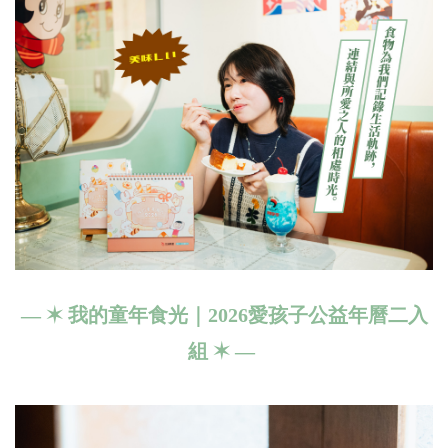
—
✶
我的童年食光｜2026愛孩子公益年曆二入
組
✶
—