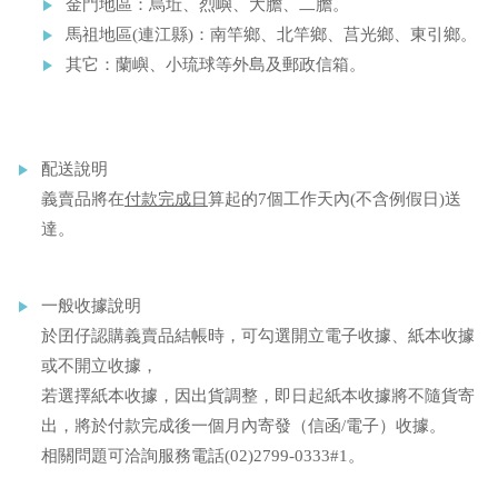
金門地區：烏坵、烈嶼、大膽、二膽。
馬祖地區(連江縣)：南竿鄉、北竿鄉、莒光鄉、東引鄉。
其它：蘭嶼、小琉球等外島及郵政信箱。
配送說明
義賣品將在
付款完成日
算起的7個工作天內(不含例假日)送
達。
一般收據說明
於囝仔認購義賣品結帳時，可勾選開立電子收據、紙本收據
或不開立收據，
若選擇紙本收據，因出貨調整，即日起紙本收據將不隨貨寄
出，將於付款完成後一個月內寄發（信函/電子）收據。
相關問題可洽詢服務電話(02)2799-0333#1。