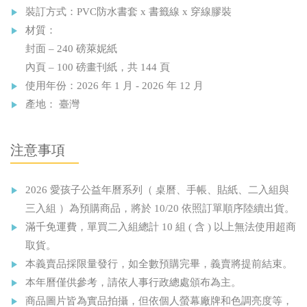
裝訂方式：PVC防水書套 x 書籤線 x 穿線膠裝
材質：
封面 – 240 磅萊妮紙
內頁 – 100 磅畫刊紙，共 144 頁
使用年份：2026 年 1 月 - 2026 年 12 月
產地： 臺灣
注意事項
2026 愛孩子公益年曆系列（ 桌曆、手帳、貼紙、二入組與
三入組 ）為預購商品，將於 10/20 依照訂單順序陸續出貨。
滿千免運費，單買二入組總計 10 組 ( 含 ) 以上無法使用超商
取貨。
本義賣品採限量發行，如全數預購完畢，義賣將提前結束。
本年曆僅供參考，請依人事行政總處頒布為主。
商品圖片皆為實品拍攝，但依個人螢幕廠牌和色調亮度等，