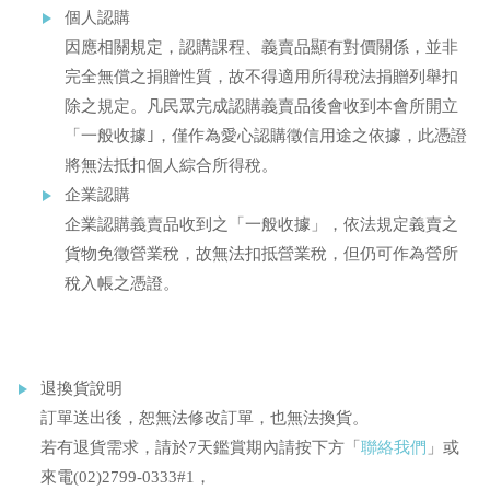
個人認購
因應相關規定，認購課程、義賣品顯有對價關係，並非
完全無償之捐贈性質，故不得適用所得稅法捐贈列舉扣
除之規定。凡民眾完成認購義賣品後會收到本會所開立
「一般收據｣，僅作為愛心認購徵信用途之依據，此憑證
將無法抵扣個人綜合所得稅。
企業認購
企業認購義賣品收到之「一般收據」，依法規定義賣之
貨物免徵營業稅，故無法扣抵營業稅，但仍可作為營所
稅入帳之憑證。
退換貨說明
訂單送出後，恕無法修改訂單，也無法換貨。
若有退貨需求，請於7天鑑賞期內請按下方「
聯絡我們
」或
來電(02)2799-0333#1，