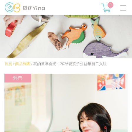
0
首頁
/
商品列表
/
我的童年食光｜2026愛孩子公益年曆二入組
熱門