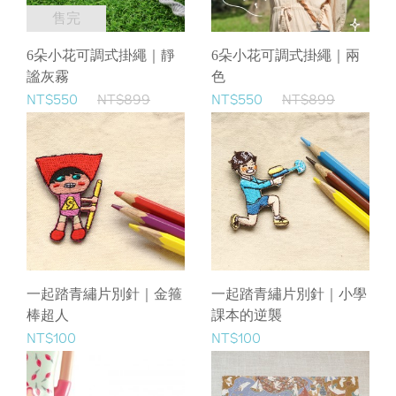
售完
6朵小花可調式掛繩｜靜
6朵小花可調式掛繩｜兩
謐灰霧
色
NT$550
NT$899
NT$550
NT$899
一起踏青繡片別針｜金箍
一起踏青繡片別針｜小學
棒超人
課本的逆襲
NT$100
NT$100