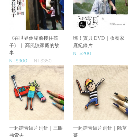
《在世界倒塌前接住孩
嗨！寶貝 DVD｜收養家
子》｜ 高風險家庭的故
庭紀錄片
事
NT$200
NT$300
NT$350
一起踏青繡片別針｜三眼
一起踏青繡片別針｜除草
弗索夫
哥