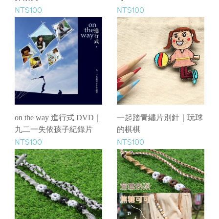
NT$100
NT$100
on the way 進行式 DVD｜
一起踏青繡片別針｜玩球
九二一失依孩子紀錄片
的棋棋
NT$100
NT$100