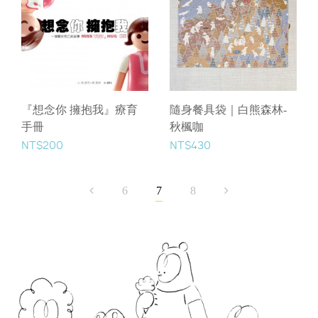
『想念你 擁抱我』療育
隨身餐具袋｜白熊森林-
手冊
秋楓咖
NT$200
NT$430
6
7
8