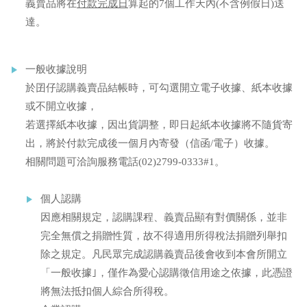
義賣品將在
付款完成日
算起的7個工作天內(不含例假日)送
達。
一般收據說明
於囝仔認購義賣品結帳時，可勾選開立電子收據、紙本收據
或不開立收據，
若選擇紙本收據，因出貨調整，即日起紙本收據將不隨貨寄
出，將於付款完成後一個月內寄發（信函/電子）收據。
相關問題可洽詢服務電話(02)2799-0333#1。
個人認購
因應相關規定，認購課程、義賣品顯有對價關係，並非
完全無償之捐贈性質，故不得適用所得稅法捐贈列舉扣
除之規定。凡民眾完成認購義賣品後會收到本會所開立
「一般收據｣，僅作為愛心認購徵信用途之依據，此憑證
將無法抵扣個人綜合所得稅。