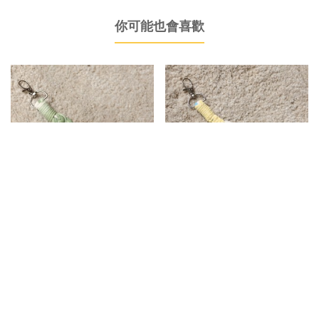
你可能也會喜歡
四股編織短掛繩｜陽光樹影
4朵小花短掛繩｜奶油薄荷
NT$320
NT$650
NT$380
NT$680