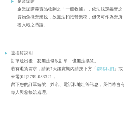
企業認購
企業認購義賣品收到之「一般收據」，依法規定義賣之
貨物免徵營業稅，故無法扣抵營業稅，但仍可作為營所
稅入帳之憑證。
退換貨說明
訂單送出後，恕無法修改訂單，也無法換貨。
若有退貨需求，請於7天鑑賞期內請按下方「
聯絡我們
」或
來電(02)2799-0333#1，
留下您的訂單編號、姓名、電話和地址等訊息，我們將會有
專人與您接洽處理。