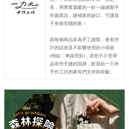
長，用厚實溫暖的一針一線縫製手
作義賣品，縫補家的缺口，守護孩
子有個安穩的家！
因每個商品皆為手工縫製，會有些
許的誤差及不影響使用的小瑕疵
(例如：車線歪斜)，若您不介意商
品有些手縫的痕跡，歡迎給一力米
手作工坊的家長們支持與鼓勵。