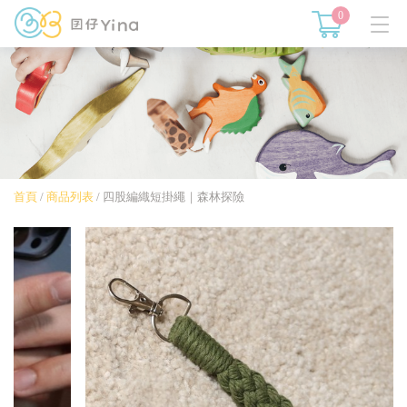
0
首頁
/
商品列表
/
四股編織短掛繩｜森林探險