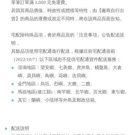
單筆訂單滿 1,000 元免運費。
若因其商品價值、時效性或體積等特性，由【廠商自行出
貨】的商品的運費或規定不同時，將在該商品頁面告知。
宅配除特殊品項，會於商品頁的「注意事項」公告配送說
明，
其餘品項使用宅配通進行配送，根據目前宅配通規範
（2022/10/7）以下區域恕不提供宅配通貨件配送服務：
澎湖地區：望安鄉、七美鄉、虎井島、桶盤島、大倉
嶼、員貝嶼、鳥嶼、花嶼、吉貝嶼。
金門地區：烏坵、烈嶼、大膽、二膽。
馬祖地區(連江縣)：南竿鄉、北竿鄉、莒光鄉、東引鄉。
其它：蘭嶼、小琉球等外島及郵政信箱。
配送說明