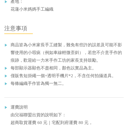
產地：
花蓮小米媽媽手工編織
注意事項
商品皆為小米家長手工縫製，難免有些許的誤差及可能不影
響使用的小瑕疵（例如車線輕微歪斜），若您不介意手作的
痕跡，歡迎給一力米手作工坊的家長支持鼓勵。
每部顯示器顯色不盡相同，顏色以實品為主。
僅販售短掛繩一個+透明手機片*2，不含任何拍攝道具。
每條編織手作皆為獨一無二。
運費說明
由兒福聯盟出貨的說明如下：
超商取貨運費 60 元｜宅配到府運費 80 元，