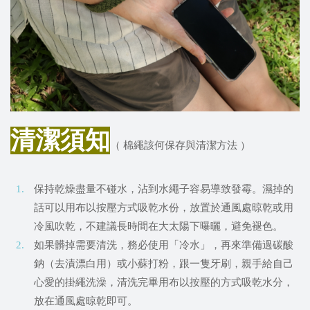
清潔須知
（ 棉繩該何保存與清潔方法 ）
保持乾燥盡量不碰水，沾到水繩子容易導致發霉。濕掉的
話可以用布以按壓方式吸乾水份，放置於通風處晾乾或用
冷風吹乾，不建議長時間在大太陽下曝曬，避免褪色。
如果髒掉需要清洗，務必使用「冷水」，再來準備過碳酸
鈉（去漬漂白用）或小蘇打粉，跟一隻牙刷，親手給自己
心愛的掛繩洗澡，清洗完畢用布以按壓的方式吸乾水分，
放在通風處晾乾即可。