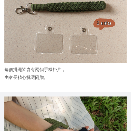
每個掛繩皆含有兩個手機掛片，
由家長精心挑選附贈。