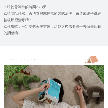
⚠️晾乾需等待的時間2 - 3天
⚠️請勿以熱水、丟洗衣機或搓揉的方式清洗，會造成繩子纖維
被破壞跟變形唷！
⚠️可烘乾，一定要包著洗衣袋，烘乾之後需要親手去做每個花
的調整唷！