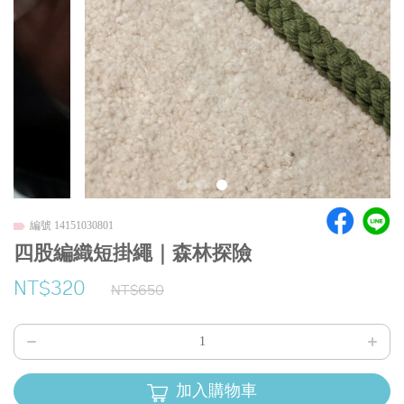
編號 14151030801
四股編織短掛繩｜森林探險
NT$320
NT$650
加入購物車