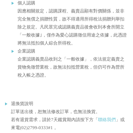
個人認購
因應相關規定，認購課程、義賣品顯有對價關係，並非
完全無償之捐贈性質，故不得適用所得稅法捐贈列舉扣
除之規定。凡民眾完成認購義賣品後會收到本會所開立
「一般收據｣，僅作為愛心認購徵信用途之依據，此憑證
將無法抵扣個人綜合所得稅。
企業認購
企業認購義賣品收到之「一般收據」，依法規定義賣之
貨物免徵營業稅，故無法扣抵營業稅，但仍可作為營所
稅入帳之憑證。
退換貨說明
訂單送出後，恕無法修改訂單，也無法換貨。
若有退貨需求，請於7天鑑賞期內請按下方「
聯絡我們
」或
來電(02)2799-0333#1，