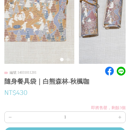
編號 14031011201
隨身餐具袋｜白熊森林-秋楓咖
NT$430
即將售罄，剩餘3個