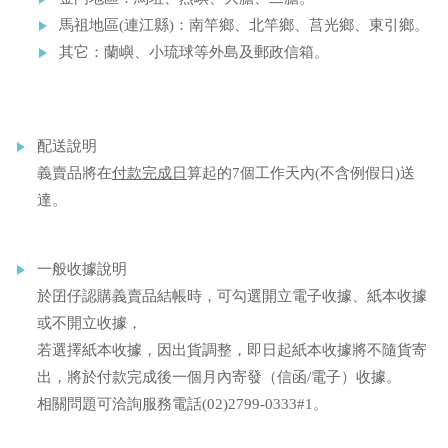
馬祖地區(連江縣)：南竿鄉、北竿鄉、莒光鄉、東引鄉。
其它：蘭嶼、小琉球等外島及郵政信箱。
配送說明
義賣品將在
付款完成日
算起的7個工作天內(不含例假日)送
達。
一般收據說明
於囝仔認購義賣品結帳時，可勾選開立電子收據、紙本收據
或不開立收據，
若選擇紙本收據，因出貨調整，即日起紙本收據將不隨貨寄
出，將於付款完成後一個月內寄發（信函/電子）收據。
相關問題可洽詢服務電話(02)2799-0333#1。