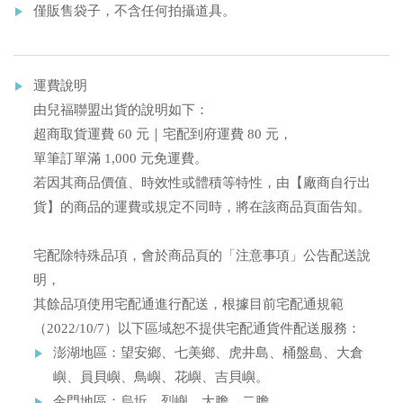
僅販售袋子，不含任何拍攝道具。
運費說明
由兒福聯盟出貨的說明如下：
超商取貨運費 60 元｜宅配到府運費 80 元，
單筆訂單滿 1,000 元免運費。
若因其商品價值、時效性或體積等特性，由【廠商自行出
貨】的商品的運費或規定不同時，將在該商品頁面告知。
宅配除特殊品項，會於商品頁的「注意事項」公告配送說
明，
其餘品項使用宅配通進行配送，根據目前宅配通規範
（2022/10/7）以下區域恕不提供宅配通貨件配送服務：
澎湖地區：望安鄉、七美鄉、虎井島、桶盤島、大倉
嶼、員貝嶼、鳥嶼、花嶼、吉貝嶼。
金門地區：烏坵、烈嶼、大膽、二膽。