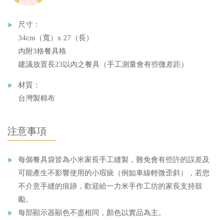
尺寸：
34cm（寬）x 27（長）
內附3格餐具格
建議放置長23以內之餐具（手工測量會有些微差距）
材質：
台灣製棉布
注意事項
每個餐具袋皆為小米家長手工縫製，難免會有些許的誤差及
可能產生不影響使用的小瑕疵（例如車線輕微歪斜），若您
不介意手縫的痕跡，歡迎給一力米手作工坊的家長支持鼓
勵。
每部顯示器顯色不盡相同，顏色以實品為主。