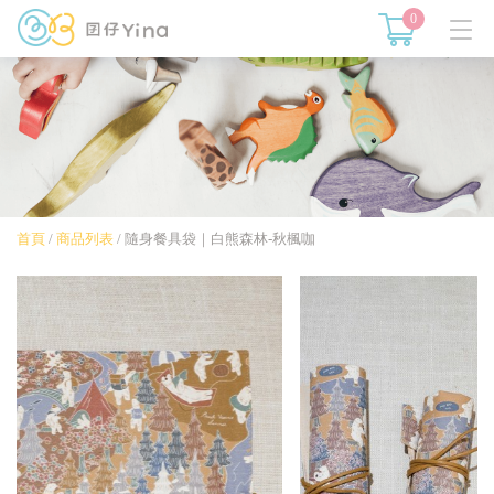
0
首頁
/
商品列表
/
隨身餐具袋｜白熊森林-秋楓咖