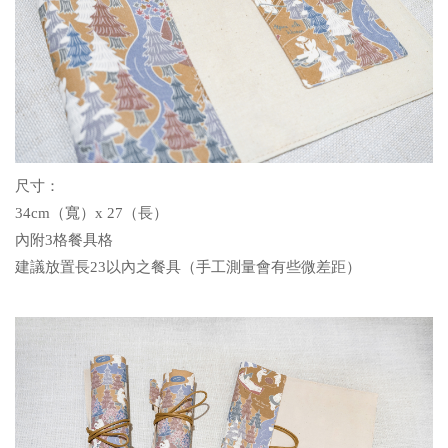
尺寸：
34cm（寬）x 27（長）
內附3格餐具格
建議放置長23以內之餐具（手工測量會有些微差距）