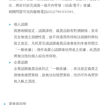
出，將於付款完成後一個月內寄發（信函/電子）收據。
相關問題可洽詢服務電話(02)2799-0333#1。
個人認購
因應相關規定，認購課程、義賣品顯有對價關係，並非
完全無償之捐贈性質，故不得適用所得稅法捐贈列舉扣
除之規定。凡民眾完成認購義賣品後會收到本會所開立
「一般收據｣，僅作為愛心認購徵信用途之依據，此憑證
將無法抵扣個人綜合所得稅。
企業認購
企業認購義賣品收到之「一般收據」，依法規定義賣之
貨物免徵營業稅，故無法扣抵營業稅，但仍可作為營所
稅入帳之憑證。
退換貨說明