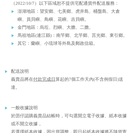
（2022/10/7）以下區域恕不提供宅配通貨件配送服務：
澎湖地區：望安鄉、七美鄉、虎井島、桶盤島、大倉
嶼、員貝嶼、鳥嶼、花嶼、吉貝嶼。
金門地區：烏坵、烈嶼、大膽、二膽。
馬祖地區(連江縣)：南竿鄉、北竿鄉、莒光鄉、東引鄉。
其它：蘭嶼、小琉球等外島及郵政信箱。
配送說明
義賣品將在
付款完成日
算起的7個工作天內(不含例假日)送
達。
一般收據說明
於囝仔認購義賣品結帳時，可勾選開立電子收據、紙本收據
或不開立收據，
若選擇紙本收據，因出貨調整，即日起紙本收據將不隨貨寄