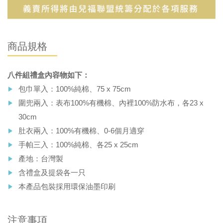
商品規格
八件組禮盒內容物如下：
包巾單入：
100%
純棉、
75 x 75cm
圍兜兩入：表布
100%
有機棉、內裡
100%
防水布，各
23 x
30cm
肚衣兩入：
100%
有機棉、
0-6
個月適穿
手帕三入：
100%
純棉、各
25 x 25cm
產地：台灣製
含禮盒及提袋各一只
本產品包裝採用環保油墨印刷
注意事項