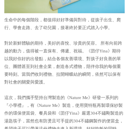
生命中的每個階段，都值得好好準備與對待，從孩子出生、爬
行、學會走路、去了幼兒園，接著終於要正式踏入小學。
對於新鮮體驗的期待，美好的喜悅、珍貴的笑容。 所有向前跨
越的動力，值得被一直保有、傳遞、祝福。《囝仔Yina》期待
以我好你好的出發點，結合各個友善環境、對孩子好良善的單
位、團體甚至到社會企業，創造各式禮物，陪伴你我的每個重
要時刻。當我們收到禮物、拉開蝴蝶結的瞬間，依然可以保有
對社會的關愛與愛護。
這次，我們攜手堅持台灣製造的《Nature Me》研發一系列的
『小學禮』，有《Nature Me》製造，使用寶特瓶再製環保紗製
作的環保便當袋、餐具袋和《囝仔Yina》嚴選304不鏽剛製造的
湯匙筷子，當然也有防燙且可手提的304不鏽鋼製作的便當盒，
希望孩子可以帶著這份禮物去進入新環境，好好吃飯的同時，