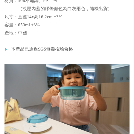
材質：304不鏽鋼、PP、PS
（洩壓內蓋的膠條顏色為白灰兩色，隨機出貨）
尺寸：直徑14x高16.2cm ±3%
容量：650ml ±3%
產地：中國
本產品已通過SGS無毒檢驗合格