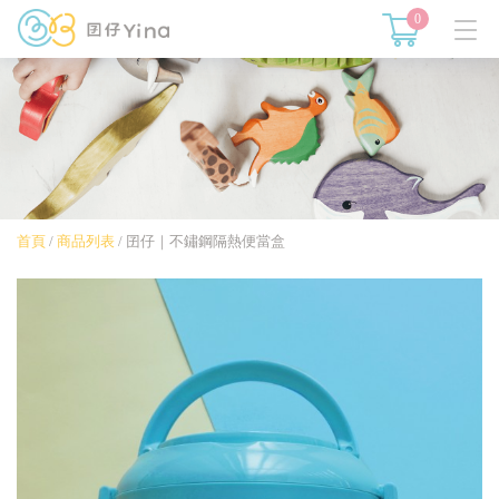
0
首頁
/
商品列表
/
囝仔｜不鏽鋼隔熱便當盒