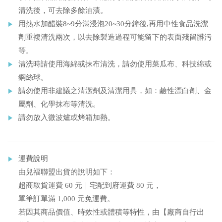
清洗後，可去除多餘油漬。
用熱水加醋裝8~9分滿浸泡20~30分鐘後,再用中性食品洗潔
劑重複清洗兩次，以去除製造過程可能留下的表面殘留髒污
等。
清洗時請使用海綿或抹布清洗，請勿使用菜瓜布、科技綿或
鋼絲球。
請勿使用非建議之清潔劑及清潔用具，如：鹼性漂白劑、金
屬劑、化學抹布等清洗。
請勿放入微波爐或烤箱加熱。
運費說明
由兒福聯盟出貨的說明如下：
超商取貨運費 60 元｜宅配到府運費 80 元，
單筆訂單滿 1,000 元免運費。
若因其商品價值、時效性或體積等特性，由【廠商自行出