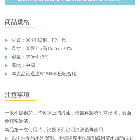
商品規格
材質：304不鏽鋼、PP、PS
尺寸：直徑14x高16.2cm ±3%
容量：650ml ±3%
產地：中國
本產品已通過SGS無毒檢驗合格
注意事項
一般不鏽鋼加工時會抹上潤滑油，機器再製成所需形狀，表面
會殘留油漬。
新品第一次使用時，請按下列說明清洗後再使用：
以中性食品用洗潔劑、不鏽鋼專用洗潔劑或用清水加醋(5:1)