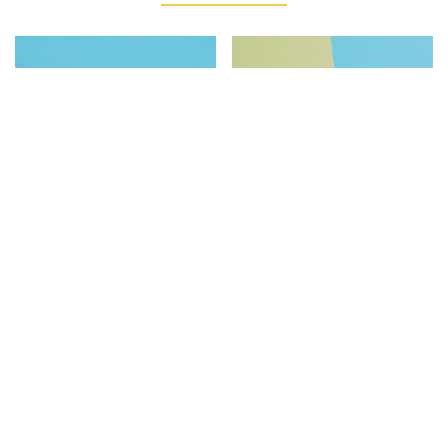
囝仔｜環保紗餐具組
囝仔｜環保紗便當袋
NT$350
NT$590