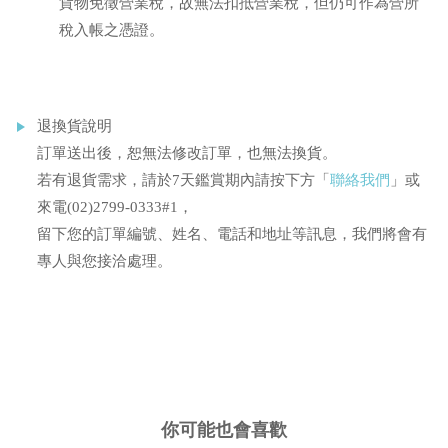
貨物免徵營業稅，故無法扣抵營業稅，但仍可作為營所
稅入帳之憑證。
退換貨說明
訂單送出後，恕無法修改訂單，也無法換貨。
若有退貨需求，請於7天鑑賞期內請按下方「
聯絡我們
」或
來電(02)2799-0333#1，
留下您的訂單編號、姓名、電話和地址等訊息，我們將會有
專人與您接洽處理。
你可能也會喜歡