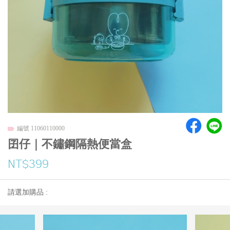
編號 11060110000
囝仔｜不鏽鋼隔熱便當盒
NT$399
請選加購品 :