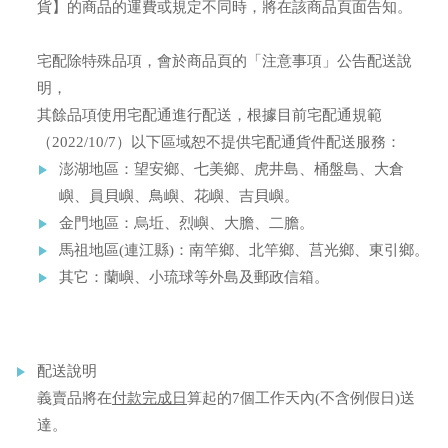
貨】的商品的運費或規定不同時，將在該商品頁面告知。
宅配除特殊品項，會於商品頁的「注意事項」公告配送說
明，
其餘品項使用宅配通進行配送，根據目前宅配通規範
（2022/10/7）以下區域恕不提供宅配通貨件配送服務：
澎湖地區：望安鄉、七美鄉、虎井島、桶盤島、大倉
嶼、員貝嶼、鳥嶼、花嶼、吉貝嶼。
金門地區：烏坵、烈嶼、大膽、二膽。
馬祖地區(連江縣)：南竿鄉、北竿鄉、莒光鄉、東引鄉。
其它：蘭嶼、小琉球等外島及郵政信箱。
配送說明
義賣品將在
付款完成日
算起的7個工作天內(不含例假日)送
達。