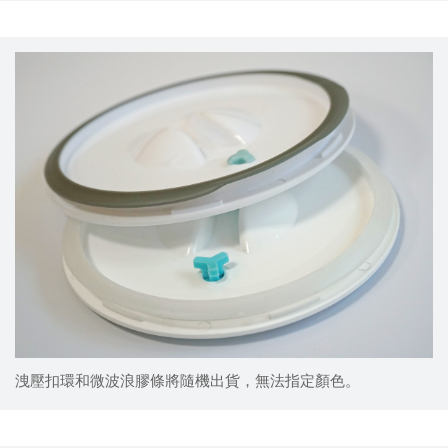
洩壓扣環和微波浪膠條將隨機出貨，無法指定顏色。