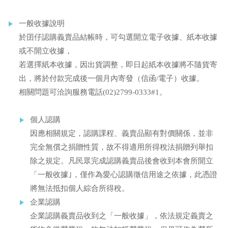
一般收據說明
於囝仔認購義賣品結帳時，可勾選開立電子收據、紙本收據
或不開立收據，
若選擇紙本收據，因出貨調整，即日起紙本收據將不隨貨寄
出，將於付款完成後一個月內寄發（信函/電子）收據。
相關問題可洽詢服務電話(02)2799-0333#1。
個人認購
因應相關規定，認購課程、義賣品顯有對價關係，並非
完全無償之捐贈性質，故不得適用所得稅法捐贈列舉扣
除之規定。凡民眾完成認購義賣品後會收到本會所開立
「一般收據｣，僅作為愛心認購徵信用途之依據，此憑證
將無法抵扣個人綜合所得稅。
企業認購
企業認購義賣品收到之「一般收據」，依法規定義賣之