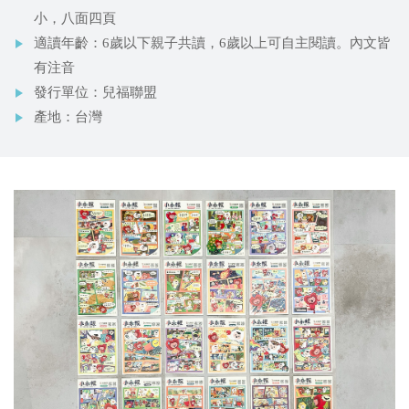
小，八面四頁
適讀年齡：6歲以下親子共讀，6歲以上可自主閱讀。內文皆
有注音
發行單位：兒福聯盟
產地：台灣