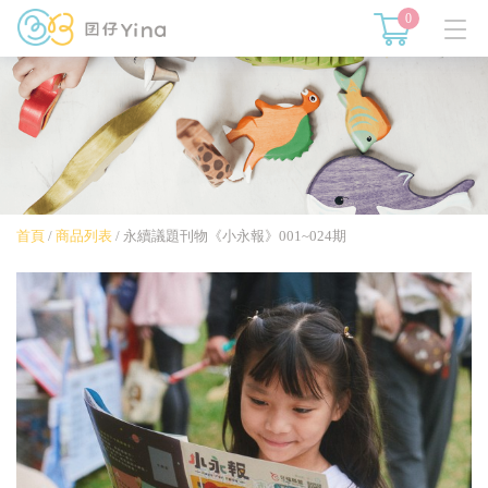
0
首頁
/
商品列表
/
永續議題刊物《小永報》001~024期