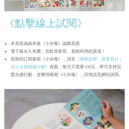
《點擊線上試閱》
本頁面為紙本版《小永報》認購頁面
電子版永久免費，也歡迎家長、老師利用此資源！
若期待訂閱最新《小永報》，請至
《推動改變．孩要更好｜
兒少永續倡議行動》
頁面，每月只需要100元，即可支持兒
盟永續行動，並獲得兩期《小永報》，詳情請見網站說明。