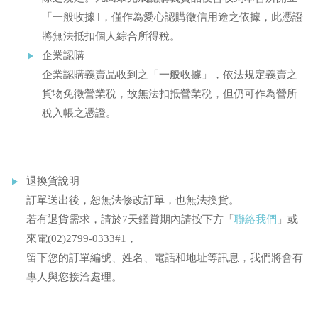
「一般收據｣，僅作為愛心認購徵信用途之依據，此憑證
將無法抵扣個人綜合所得稅。
企業認購
企業認購義賣品收到之「一般收據」，依法規定義賣之
貨物免徵營業稅，故無法扣抵營業稅，但仍可作為營所
稅入帳之憑證。
退換貨說明
訂單送出後，恕無法修改訂單，也無法換貨。
若有退貨需求，請於7天鑑賞期內請按下方「
聯絡我們
」或
來電(02)2799-0333#1，
留下您的訂單編號、姓名、電話和地址等訊息，我們將會有
專人與您接洽處理。