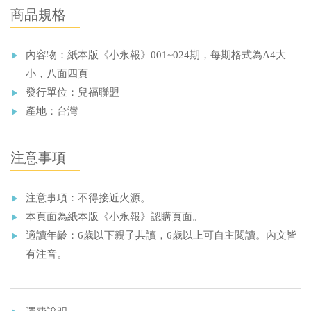
商品規格
內容物：紙本版《小永報》001~024期，每期格式為A4大
小，八面四頁
發行單位：兒福聯盟
產地：台灣
注意事項
注意事項：不得接近火源。
本頁面為紙本版《小永報》認購頁面。
適讀年齡：6歲以下親子共讀，6歲以上可自主閱讀。內文皆
有注音。