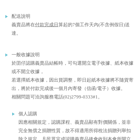
配送說明
義賣品將在
付款完成日
算起的7個工作天內(不含例假日)送
達。
一般收據說明
於囝仔認購義賣品結帳時，可勾選開立電子收據、紙本收據
或不開立收據，
若選擇紙本收據，因出貨調整，即日起紙本收據將不隨貨寄
出，將於付款完成後一個月內寄發（信函/電子）收據。
相關問題可洽詢服務電話(02)2799-0333#1。
個人認購
因應相關規定，認購課程、義賣品顯有對價關係，並非
完全無償之捐贈性質，故不得適用所得稅法捐贈列舉扣
除之規定。凡民眾完成認購義賣品後會收到本會所開立