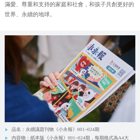
滿愛、尊重和支持的家庭和社會，和孩子共創更好的
世界、永續的地球。
品名：永續議題刊物《小永報》001~024期
內容物：紙本版《小永報》001~024期，每期格式為A4大