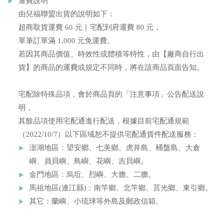
運費說明
由兒福聯盟出貨的說明如下：
超商取貨運費 60 元｜宅配到府運費 80 元，
單筆訂單滿 1,000 元免運費。
若因其商品價值、時效性或體積等特性，由【廠商自行出
貨】的商品的運費或規定不同時，將在該商品頁面告知。
宅配除特殊品項，會於商品頁的「注意事項」公告配送說
明，
其餘品項使用宅配通進行配送，根據目前宅配通規範
（2022/10/7）以下區域恕不提供宅配通貨件配送服務：
澎湖地區：望安鄉、七美鄉、虎井島、桶盤島、大倉
嶼、員貝嶼、鳥嶼、花嶼、吉貝嶼。
金門地區：烏坵、烈嶼、大膽、二膽。
馬祖地區(連江縣)：南竿鄉、北竿鄉、莒光鄉、東引鄉。
其它：蘭嶼、小琉球等外島及郵政信箱。