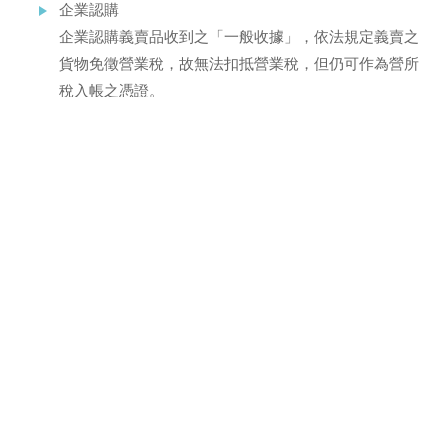
企業認購
企業認購義賣品收到之「一般收據」，依法規定義賣之
貨物免徵營業稅，故無法扣抵營業稅，但仍可作為營所
稅入帳之憑證。
退換貨說明
訂單送出後，恕無法修改訂單，也無法換貨。
若有退貨需求，請於7天鑑賞期內請按下方「
聯絡我們
」或
來電(02)2799-0333#1，
留下您的訂單編號、姓名、電話和地址等訊息，我們將會有
專人與您接洽處理。