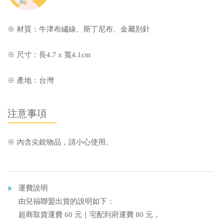
※ 材質：牛津布繡線、斯丁尼布、金屬別針
※ 尺寸：長
4.7 x
寬
4.1cm
※ 產地：台灣
注意事項
※ 內含尖銳物品，請小心使用。
運費說明
由兒福聯盟出貨的說明如下：
超商取貨運費 60 元｜宅配到府運費 80 元，