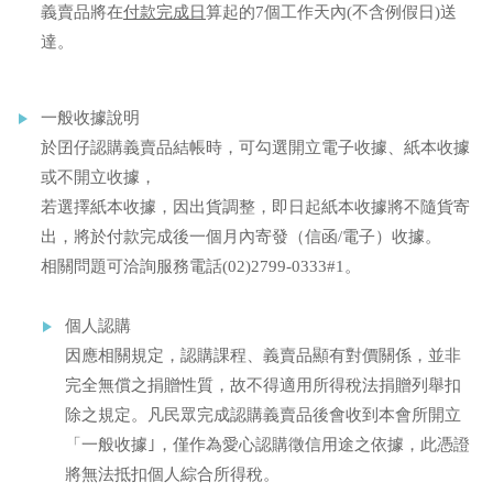
義賣品將在
付款完成日
算起的7個工作天內(不含例假日)送
達。
一般收據說明
於囝仔認購義賣品結帳時，可勾選開立電子收據、紙本收據
或不開立收據，
若選擇紙本收據，因出貨調整，即日起紙本收據將不隨貨寄
出，將於付款完成後一個月內寄發（信函/電子）收據。
相關問題可洽詢服務電話(02)2799-0333#1。
個人認購
因應相關規定，認購課程、義賣品顯有對價關係，並非
完全無償之捐贈性質，故不得適用所得稅法捐贈列舉扣
除之規定。凡民眾完成認購義賣品後會收到本會所開立
「一般收據｣，僅作為愛心認購徵信用途之依據，此憑證
將無法抵扣個人綜合所得稅。