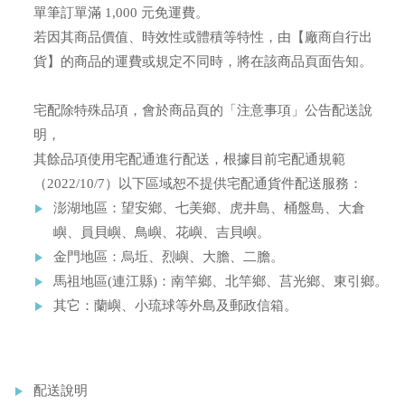
單筆訂單滿 1,000 元免運費。
若因其商品價值、時效性或體積等特性，由【廠商自行出
貨】的商品的運費或規定不同時，將在該商品頁面告知。
宅配除特殊品項，會於商品頁的「注意事項」公告配送說
明，
其餘品項使用宅配通進行配送，根據目前宅配通規範
（2022/10/7）以下區域恕不提供宅配通貨件配送服務：
澎湖地區：望安鄉、七美鄉、虎井島、桶盤島、大倉
嶼、員貝嶼、鳥嶼、花嶼、吉貝嶼。
金門地區：烏坵、烈嶼、大膽、二膽。
馬祖地區(連江縣)：南竿鄉、北竿鄉、莒光鄉、東引鄉。
其它：蘭嶼、小琉球等外島及郵政信箱。
配送說明