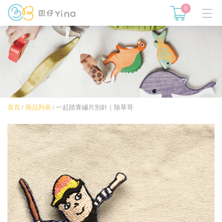
0
首頁
/
商品列表
/
一起踏青繡片別針｜除草哥