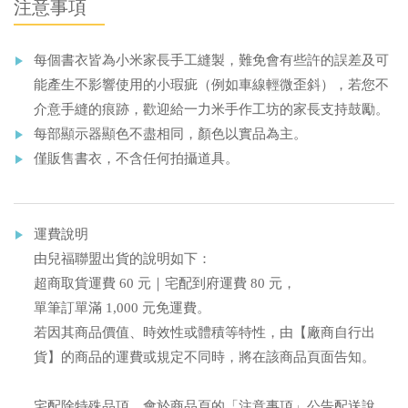
注意事項
每個書衣皆為小米家長手工縫製，難免會有些許的誤差及可
能產生不影響使用的小瑕疵（例如車線輕微歪斜），若您不
介意手縫的痕跡，歡迎給一力米手作工坊的家長支持鼓勵。
每部顯示器顯色不盡相同，顏色以實品為主。
僅販售書衣，不含任何拍攝道具。
運費說明
由兒福聯盟出貨的說明如下：
超商取貨運費 60 元｜宅配到府運費 80 元，
單筆訂單滿 1,000 元免運費。
若因其商品價值、時效性或體積等特性，由【廠商自行出
貨】的商品的運費或規定不同時，將在該商品頁面告知。
宅配除特殊品項，會於商品頁的「注意事項」公告配送說