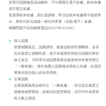
於囝仔認購義賣品結帳時，可勾選開立電子收據、紙本收據
或不開立收據，
若選擇紙本收據，因出貨調整，即日起紙本收據將不隨貨寄
出，將於付款完成後一個月內寄發（信函/電子）收據。
相關問題可洽詢服務電話(02)2799-0333#1。
個人認購
因應相關規定，認購課程、義賣品顯有對價關係，並非
完全無償之捐贈性質，故不得適用所得稅法捐贈列舉扣
除之規定。凡民眾完成認購義賣品後會收到本會所開立
「一般收據｣，僅作為愛心認購徵信用途之依據，此憑證
將無法抵扣個人綜合所得稅。
企業認購
企業認購義賣品收到之「一般收據」，依法規定義賣之
貨物免徵營業稅，故無法扣抵營業稅，但仍可作為營所
稅入帳之憑證。