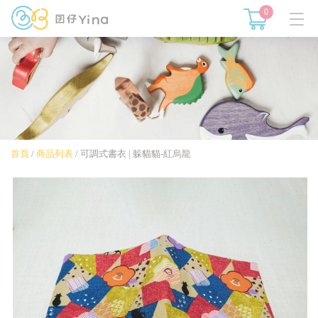
0
首頁
/
商品列表
/
可調式書衣 | 躲貓貓-紅烏龍