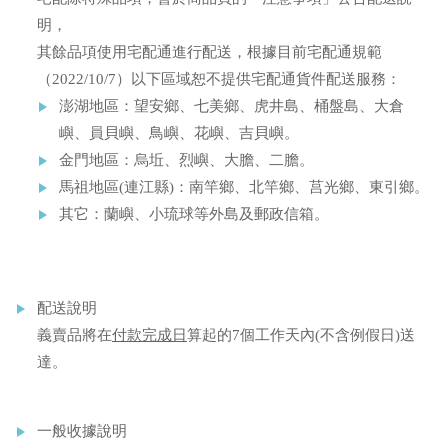
明，
其餘品項使用宅配通進行配送，根據目前宅配通規範
（2022/10/7）以下區域恕不提供宅配通貨件配送服務：
澎湖地區：望安鄉、七美鄉、虎井島、桶盤島、大倉
嶼、員貝嶼、鳥嶼、花嶼、吉貝嶼。
金門地區：烏坵、烈嶼、大膽、二膽。
馬祖地區(連江縣)：南竿鄉、北竿鄉、莒光鄉、東引鄉。
其它：蘭嶼、小琉球等外島及郵政信箱。
配送說明
義賣品將在
付款完成日
算起的7個工作天內(不含例假日)送
達。
一般收據說明