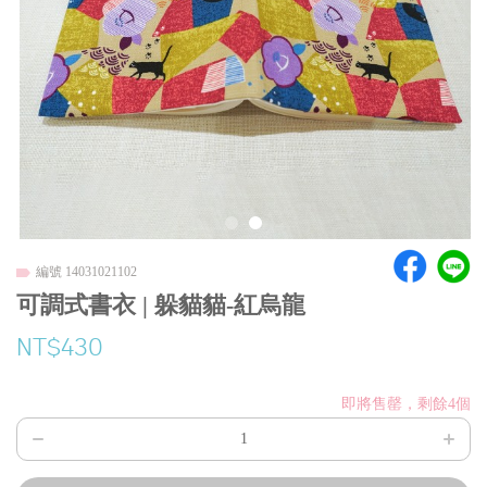
編號 14031021102
可調式書衣 | 躲貓貓-紅烏龍
NT$430
即將售罄，剩餘4個