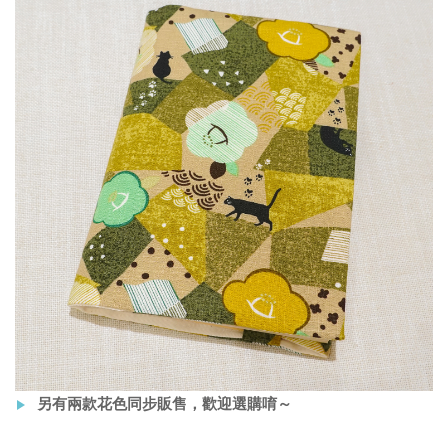
另有兩款花色同步販售，歡迎選購唷～