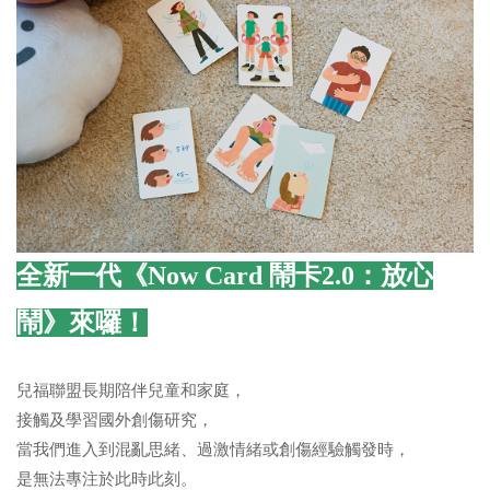
全新一代《Now Card 鬧卡2.0：放心
鬧》來囉！
兒福聯盟長期陪伴兒童和家庭，
接觸及學習國外創傷研究，
當我們進入到混亂思緒、過激情緒或創傷經驗觸發時，
是無法專注於此時此刻。