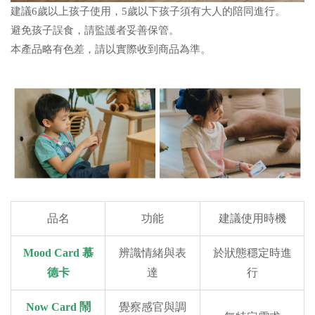
建議6歲以上孩子使用，5歲以下孩子須有大人的陪同進行。
避免孩子誤食，請監護者妥善保管。
本產品略有色差，請以實際收到商品為準。
品名
功能
建議使用時機
Mood Card 慕
辨識情緒與表
於狀態穩定時進
德卡
達
行
Now Card 鬧
覺察感官與調