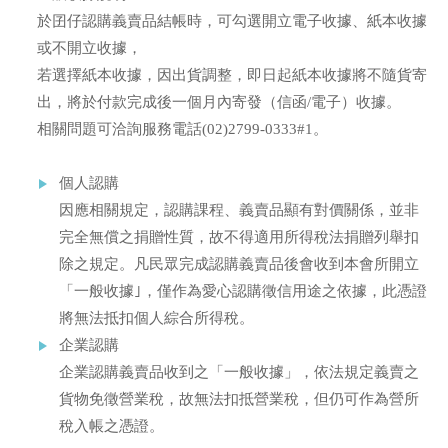
於囝仔認購義賣品結帳時，可勾選開立電子收據、紙本收據
或不開立收據，
若選擇紙本收據，因出貨調整，即日起紙本收據將不隨貨寄
出，將於付款完成後一個月內寄發（信函/電子）收據。
相關問題可洽詢服務電話(02)2799-0333#1。
個人認購
因應相關規定，認購課程、義賣品顯有對價關係，並非
完全無償之捐贈性質，故不得適用所得稅法捐贈列舉扣
除之規定。凡民眾完成認購義賣品後會收到本會所開立
「一般收據｣，僅作為愛心認購徵信用途之依據，此憑證
將無法抵扣個人綜合所得稅。
企業認購
企業認購義賣品收到之「一般收據」，依法規定義賣之
貨物免徵營業稅，故無法扣抵營業稅，但仍可作為營所
稅入帳之憑證。