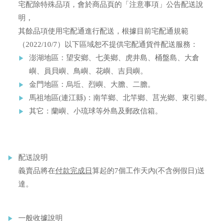
宅配除特殊品項，會於商品頁的「注意事項」公告配送說
明，
其餘品項使用宅配通進行配送，根據目前宅配通規範
（2022/10/7）以下區域恕不提供宅配通貨件配送服務：
澎湖地區：望安鄉、七美鄉、虎井島、桶盤島、大倉
嶼、員貝嶼、鳥嶼、花嶼、吉貝嶼。
金門地區：烏坵、烈嶼、大膽、二膽。
馬祖地區(連江縣)：南竿鄉、北竿鄉、莒光鄉、東引鄉。
其它：蘭嶼、小琉球等外島及郵政信箱。
配送說明
義賣品將在
付款完成日
算起的7個工作天內(不含例假日)送
達。
一般收據說明