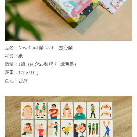
品名：Now Card 鬧卡
2.0
：放心鬧
材質：紙
數量：1組（內含25張牌卡+說明書）
淨重：170g±10g
產地：台灣